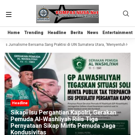
Home
Home
Trending
Trending
Headline
Headline
Berita
Berita
News
News
Entertainment
Entertainment
elas Jurnalisme Bersama Sang Praktisi di UIN Sumatera Utara, ‘Menyentuh Hati L
Headline
Sikapi Isu Pergantian Kapolri, Gerakan
Pemuda Al-Washliyah Rilis Tiga
Pernyataan Sikap Minta Pemuda Jaga
Kondusivitas