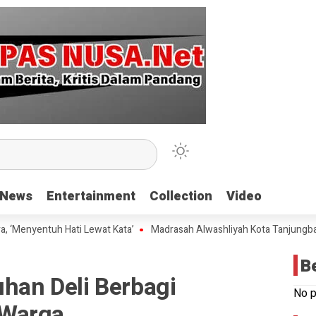
News
News
Entertainment
Entertainment
Collection
Collection
Video
Video
yentuh Hati Lewat Kata’
Madrasah Alwashliyah Kota Tanjungbalai Gel
B
uhan Deli Berbagi
No p
 Warga