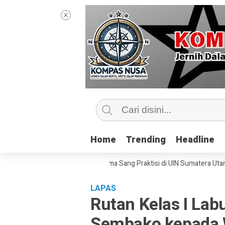
Home
Home
Trending
Trending
Headline
Headline
tip Kelas Jurnalisme Bersama Sang Praktisi di UIN Sumatera Utara, ‘Men
LAPAS
Rutan Kelas I Lab
Sembako kepada