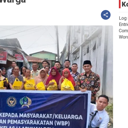
K
Log 
Entr
Com
Wor