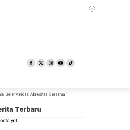
ar Validasi Akreditasi Bersama Tim Asesor BAN-PDM Tahun 2026
Skan
erita Terbaru
osts yet.