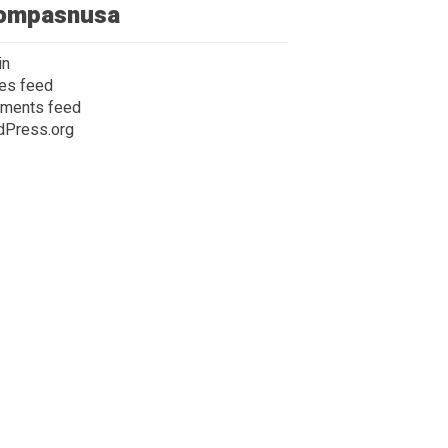
ompasnusa
in
ies feed
ments feed
dPress.org