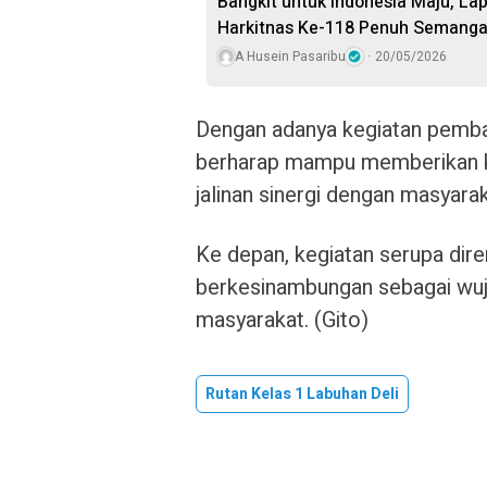
Bangkit untuk Indonesia Maju, L
Harkitnas Ke-118 Penuh Semanga
A Husein Pasaribu
20/05/2026
Dengan adanya kegiatan pembag
berharap mampu memberikan ko
jalinan sinergi dengan masyarak
Ke depan, kegiatan serupa dire
berkesinambungan sebagai wuj
masyarakat.
(Gito)
Rutan Kelas 1 Labuhan Deli