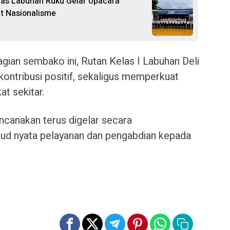
apas Labuhan Ruku Gelar Upacara
t Nasionalisme
ian sembako ini, Rutan Kelas I Labuhan Deli
ntribusi positif, sekaligus memperkuat
at sekitar.
ncanakan terus digelar secara
ud nyata pelayanan dan pengabdian kepada