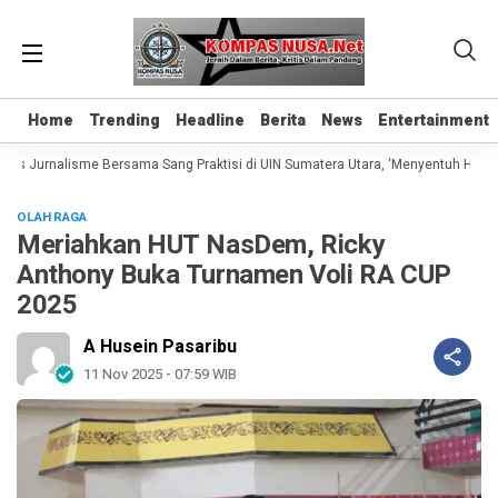
Home
Home
Trending
Trending
Headline
Headline
Berita
Berita
News
News
Entertainment
Entertainment
las Jurnalisme Bersama Sang Praktisi di UIN Sumatera Utara, ‘Menyentuh Hati Le
OLAH RAGA
Meriahkan HUT NasDem, Ricky
Anthony Buka Turnamen Voli RA CUP
2025
A Husein Pasaribu
11 Nov 2025 - 07:59 WIB