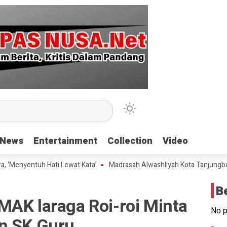
News
News
Entertainment
Entertainment
Collection
Collection
Video
Video
entuh Hati Lewat Kata’
Madrasah Alwashliyah Kota Tanjungbalai Gel
B
MAK laraga Roi-roi Minta
No p
n SK Guru