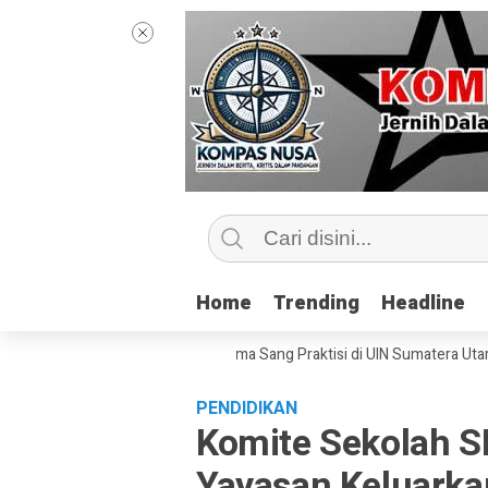
Home
Home
Trending
Trending
Headline
Headline
tip Kelas Jurnalisme Bersama Sang Praktisi di UIN Sumatera Utara, ‘Meny
PENDIDIKAN
Komite Sekolah S
Yayasan Keluarka