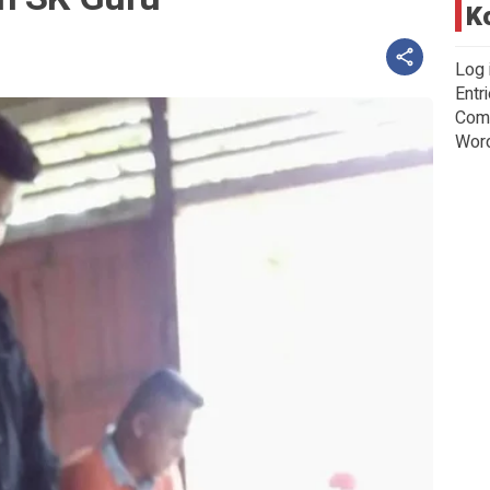
K
Log 
Entr
Com
Wor