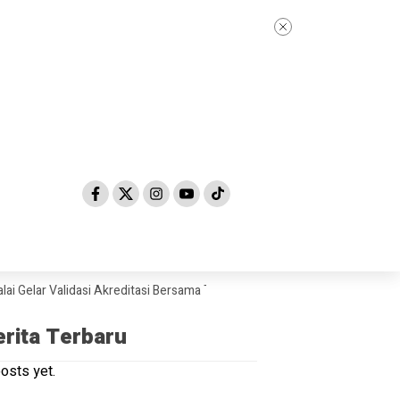
ar Validasi Akreditasi Bersama Tim Asesor BAN-PDM Tahun 2026
Skand
erita Terbaru
osts yet.