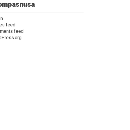
ompasnusa
in
ies feed
ments feed
dPress.org