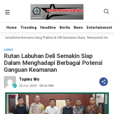
Home
Home
Trending
Trending
Headline
Headline
Berita
Berita
News
News
Entertainment
Entertainment
s Jurnalisme Bersama Sang Praktisi di UIN Sumatera Utara, ‘Menyentuh Hati Lewa
LAPAS
Rutan Labuhan Deli Semakin Siap
Dalam Menghadapi Berbagai Potensi
Ganguan Keamanan
Toples Wo
25 Oct 2025 - 08:44 WIB