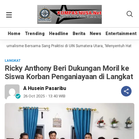
Home
Home
Trending
Trending
Headline
Headline
Berita
Berita
News
News
Entertainment
Entertainment
 Jurnalisme Bersama Sang Praktisi di UIN Sumatera Utara, ‘Menyentuh Hati Lewa
LANGKAT
Ricky Anthony Beri Dukungan Moril ke
Siswa Korban Penganiayaan di Langkat
A Husein Pasaribu
26 Oct 2025 - 13:40 WIB