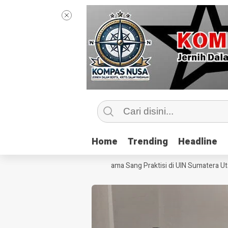
Home
Home
Trending
Trending
Headline
Headline
engintip Kelas Jurnalisme Bersama Sang Praktisi di UIN Sumatera Utara,