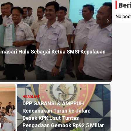
Ber
No post
HEADL
rantas Peredaran Narkotika, Hampir 2 Kg
Ketu
Nias
11 hou
HEADLINE
HEADL
Bupati Palas Didesak Copot
Bers
Kades Gunung Malintang, : Buntut
Tanj
ak
dari Dugaan Keterlibatan Kasus
Peng