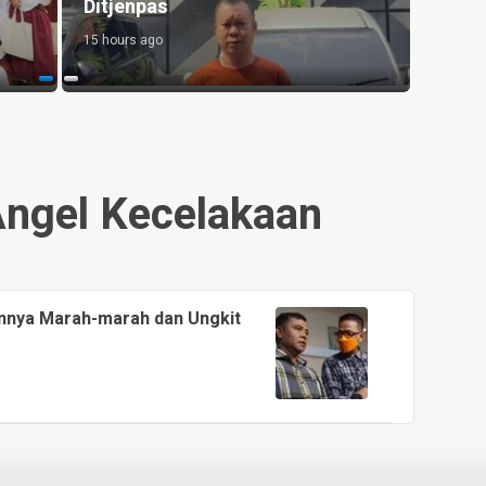
Penganiayaan
Bios
15 hours ago
11 hou
ngel Kecelakaan
nnya Marah-marah dan Ungkit