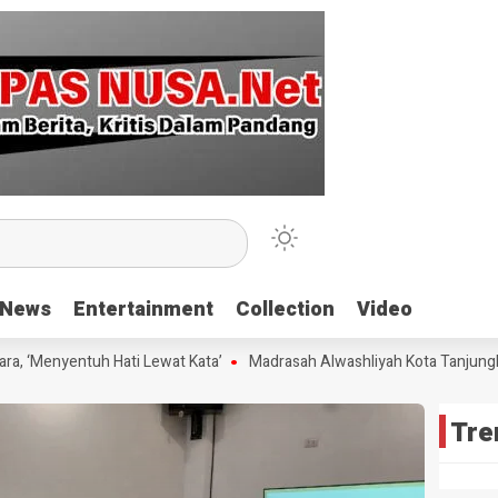
News
News
Entertainment
Entertainment
Collection
Collection
Video
Video
 ‘Menyentuh Hati Lewat Kata’
Madrasah Alwashliyah Kota Tanjungbala
Tre