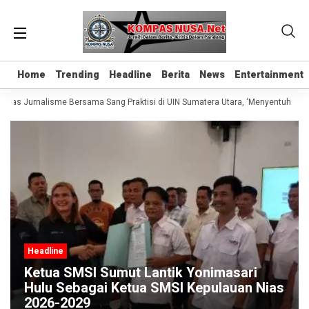
Home
Home
Trending
Trending
Headline
Headline
Berita
Berita
News
News
Entertainment
Entertainment
Kelas Jurnalisme Bersama Sang Praktisi di UIN Sumatera Utara, ‘Menyentuh Hati 
Headline
Ketua SMSI Sumut Lantik Yonimasari
Hulu Sebagai Ketua SMSI Kepulauan Nias
2026-2029