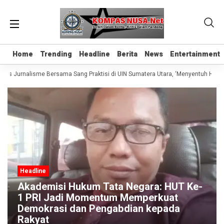
Home
Home
Trending
Trending
Headline
Headline
Berita
Berita
News
News
Entertainment
Entertainment
las Jurnalisme Bersama Sang Praktisi di UIN Sumatera Utara, ‘Menyentuh Hati L
Headline
Akademisi Hukum Tata Negara: HUT Ke-
1 PRI Jadi Momentum Memperkuat
Demokrasi dan Pengabdian kepada
Rakyat