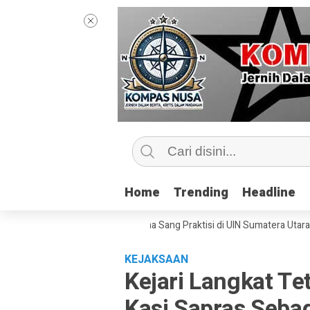
Home
Home
Trending
Trending
Headline
Headline
p Kelas Jurnalisme Bersama Sang Praktisi di UIN Sumatera Utara, ‘Menye
KEJAKSAAN
Kejari Langkat Te
Kasi Sapras Seba