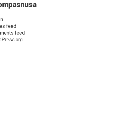
ompasnusa
in
ies feed
ments feed
dPress.org