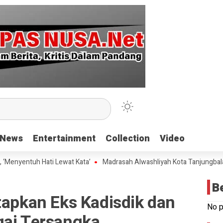
News
News
Entertainment
Entertainment
Collection
Collection
Video
Video
ntuh Hati Lewat Kata’
Madrasah Alwashliyah Kota Tanjungbalai Gelar
B
tapkan Eks Kadisdik dan
No p
gai Tersangka