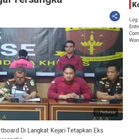
K
Log 
Entr
Com
Wor
Perbesar
tboard Di Langkat Kejari Tetapkan Eks