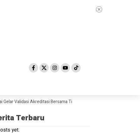
 Validasi Akreditasi Bersama Tim Asesor BAN-PDM Tahun 2026
Skanda
erita Terbaru
osts yet.