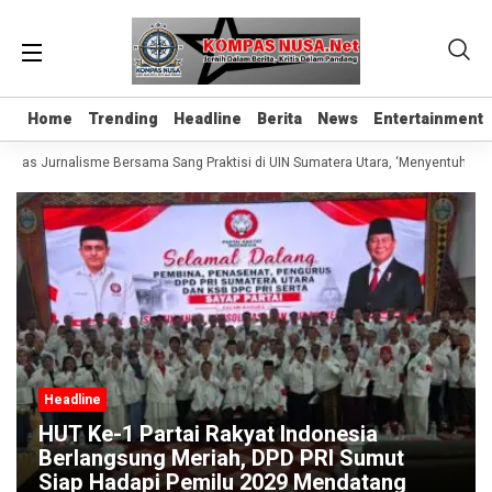
Home
Home
Trending
Trending
Headline
Headline
Berita
Berita
News
News
Entertainment
Entertainment
Kelas Jurnalisme Bersama Sang Praktisi di UIN Sumatera Utara, ‘Menyentuh Hati 
Headline
HUT Ke-1 Partai Rakyat Indonesia
Berlangsung Meriah, DPD PRI Sumut
Siap Hadapi Pemilu 2029 Mendatang