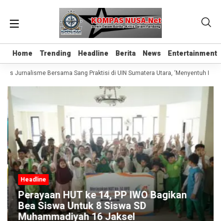
Home
Home
Trending
Trending
Headline
Headline
Berita
Berita
News
News
Entertainment
Entertainment
elas Jurnalisme Bersama Sang Praktisi di UIN Sumatera Utara, ‘Menyentuh Hati L
Headline
Perayaan HUT ke 14, PP IWO Bagikan
Bea Siswa Untuk 8 Siswa SD
Muhammadiyah 16 Jaksel