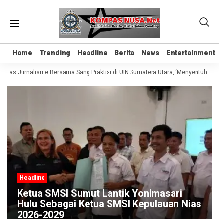
Home
Home
Trending
Trending
Headline
Headline
Berita
Berita
News
News
Entertainment
Entertainment
Kelas Jurnalisme Bersama Sang Praktisi di UIN Sumatera Utara, ‘Menyentuh Hati 
Headline
Ketua SMSI Sumut Lantik Yonimasari
Hulu Sebagai Ketua SMSI Kepulauan Nias
2026-2029