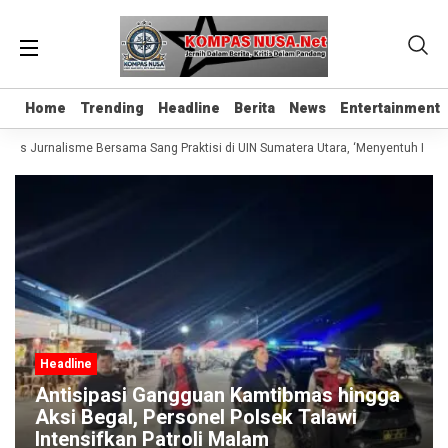
Home
Home
Trending
Trending
Headline
Headline
Berita
Berita
News
News
Entertainment
Entertainment
elas Jurnalisme Bersama Sang Praktisi di UIN Sumatera Utara, ‘Menyentuh Hati L
Headline
Antisipasi Gangguan Kamtibmas hingga
Aksi Begal, Personel Polsek Talawi
Intensifkan Patroli Malam