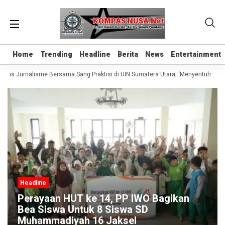
Home
Home
Trending
Trending
Headline
Headline
Berita
Berita
News
News
Entertainment
Entertainment
elas Jurnalisme Bersama Sang Praktisi di UIN Sumatera Utara, ‘Menyentuh Hati 
Headline
Perayaan HUT ke 14, PP IWO Bagikan
Bea Siswa Untuk 8 Siswa SD
Muhammadiyah 16 Jaksel