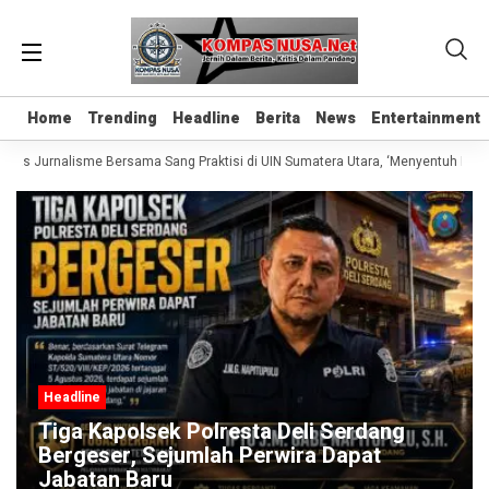
Home
Home
Trending
Trending
Headline
Headline
Berita
Berita
News
News
Entertainment
Entertainment
elas Jurnalisme Bersama Sang Praktisi di UIN Sumatera Utara, ‘Menyentuh Hati L
Headline
Tiga Kapolsek Polresta Deli Serdang
Bergeser, Sejumlah Perwira Dapat
Jabatan Baru