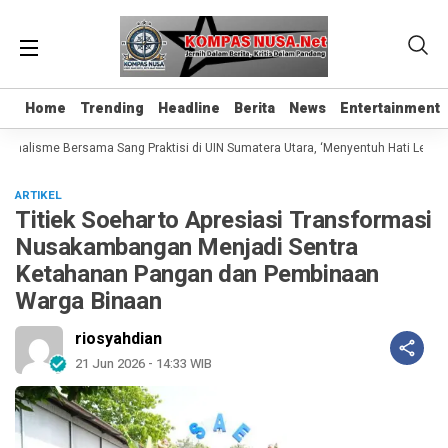
Home
Home
Trending
Trending
Headline
Headline
Berita
Berita
News
News
Entertainment
Entertainment
rnalisme Bersama Sang Praktisi di UIN Sumatera Utara, ‘Menyentuh Hati Lewat Ka
ARTIKEL
Titiek Soeharto Apresiasi Transformasi
Nusakambangan Menjadi Sentra
Ketahanan Pangan dan Pembinaan
Warga Binaan
riosyahdian
21 Jun 2026 - 14:33 WIB