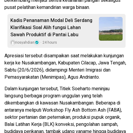
berkembang menjadi sentra ketahanan pangan sekaligus
pusat pelatihan kemandirian warga binaan.
Kadis Penanaman Modal Deli Serdang
Klarifikasi Soal Alih fungsi Lahan
Sawah Produktif di Pantai Labu
riosyahdian
24 hours
Apresiasi tersebut disampaikan saat melakukan kunjungan
kerja ke Nusakambangan, Kabupaten Cilacap, Jawa Tengah,
Sabtu (20/6/2026), didampingi Menteri Imigrasi dan
Pemasyarakatan (Menimipas), Agus Andrianto.
Dalam kunjungan tersebut, Titiek Soeharto meninjau
langsung berbagai program unggulan yang telah
dikembangkan di kawasan Nusakambangan. Beberapa di
antaranya meliputi Workshop Fly Ash Bottom Ash (FABA),
sektor pertanian dan peternakan, produksi pupuk organik,
Balai Latihan Kerja (BLK) konveksi, pengolahan sampah,
budidaya perikanan, tambak udang vaname hingga budidaya