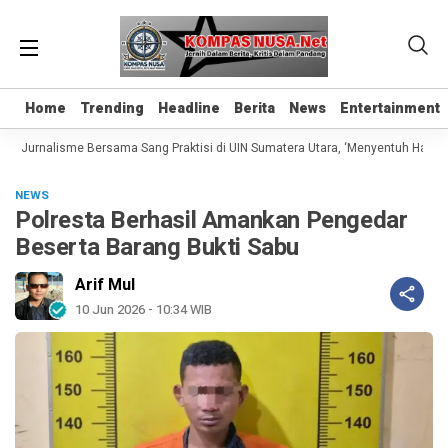
Home
Home
Trending
Trending
Headline
Headline
Berita
Berita
News
News
Entertainment
Entertainment
s Jurnalisme Bersama Sang Praktisi di UIN Sumatera Utara, ‘Menyentuh Hati Lew
NEWS
Polresta Berhasil Amankan Pengedar
Beserta Barang Bukti Sabu
Arif Mul
10 Jun 2026 - 10:34 WIB