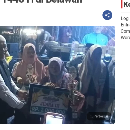
K
Log 
Entr
Com
Wor
Perbesar