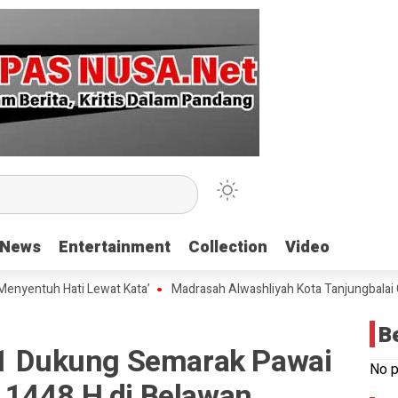
News
News
Entertainment
Entertainment
Collection
Collection
Video
Video
 Hati Lewat Kata’
Madrasah Alwashliyah Kota Tanjungbalai Gelar Val
B
 1 Dukung Semarak Pawai
No p
1448 H di Belawan