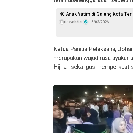
telah diselenggarakan sebelum
40 Anak Yatim di Galang Kota T
riosyahdian
6/03/2026
Ketua Panitia Pelaksana, Joha
merupakan wujud rasa syukur 
Hijriah sekaligus memperkuat s