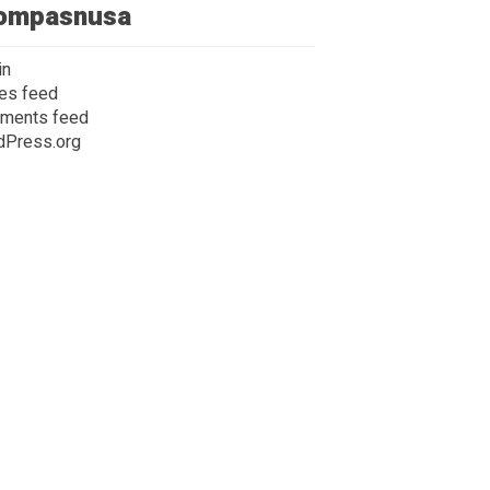
ompasnusa
in
ies feed
ments feed
dPress.org