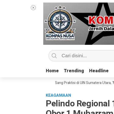
Home
Home
Trending
Trending
Headline
Headline
las Jurnalisme Bersama Sang Praktisi di UIN Sumatera Utara, ‘Menyentuh
KEAGAMAAN
Pelindo Regional
Obor 1 Muharram 