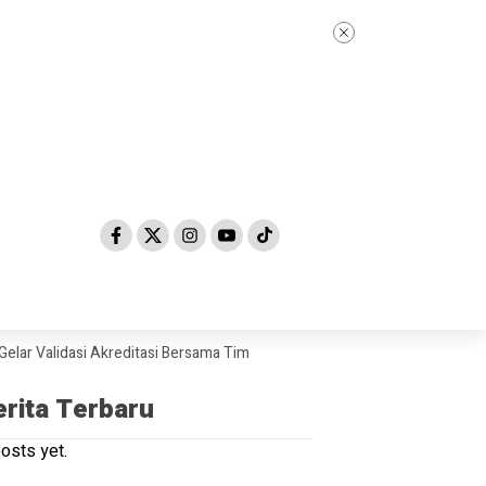
idasi Akreditasi Bersama Tim Asesor BAN-PDM Tahun 2026
Skandal Du
erita Terbaru
osts yet.