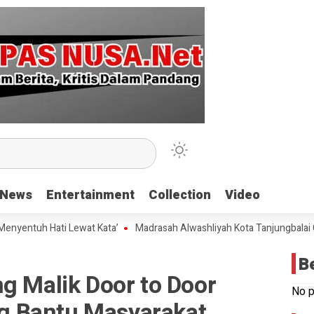
News
News
Entertainment
Entertainment
Collection
Collection
Video
Video
 Hati Lewat Kata’
Madrasah Alwashliyah Kota Tanjungbalai Gelar Va
B
g Malik Door to Door
No p
 Bantu Masyarakat