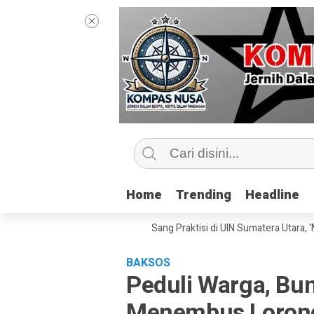
Home
Home
Trending
Trending
Headline
Headline
elas Jurnalisme Bersama Sang Praktisi di UIN Sumatera Utara, ‘Menyentuh
BAKSOS
Peduli Warga, Bun
Menembus Lorong