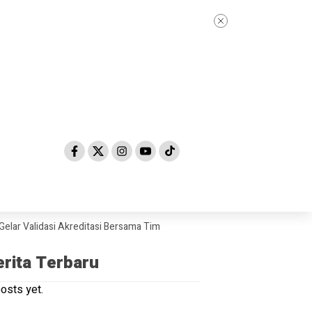
lidasi Akreditasi Bersama Tim Asesor BAN-PDM Tahun 2026
Skandal Du
erita Terbaru
osts yet.