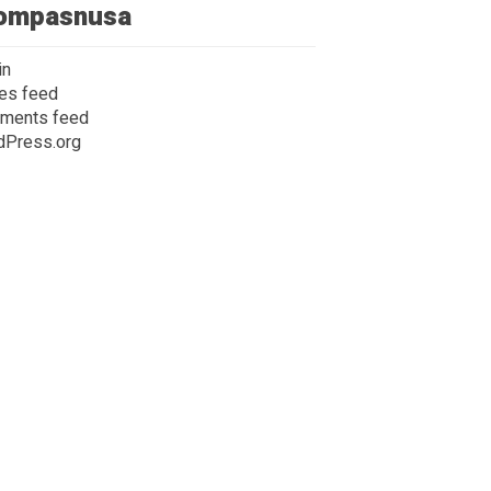
ompasnusa
in
ies feed
ments feed
dPress.org