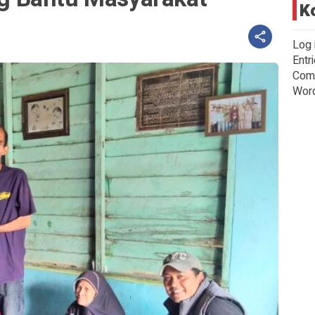
K
Log 
Entr
Com
Wor