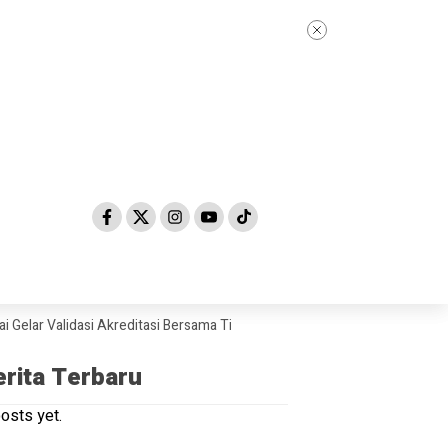
Validasi Akreditasi Bersama Tim Asesor BAN-PDM Tahun 2026
Skandal
erita Terbaru
osts yet.