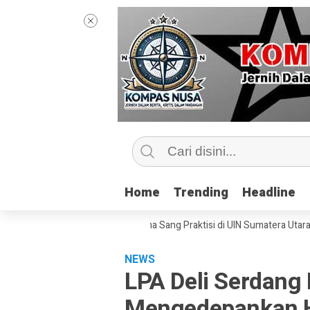
Home
Home
Trending
Trending
Headline
Headline
 Kelas Jurnalisme Bersama Sang Praktisi di UIN Sumatera Utara, ‘Menyen
NEWS
LPA Deli Serdang
Mengedepankan H