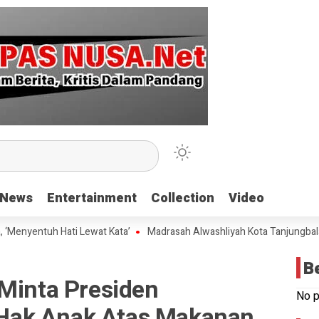
News
News
Entertainment
Entertainment
Collection
Collection
Video
Video
tuh Hati Lewat Kata’
Madrasah Alwashliyah Kota Tanjungbalai Gelar 
B
 Minta Presiden
No p
ak Anak Atas Makanan