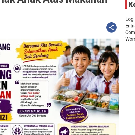
K
Log 
Entr
Com
Wor