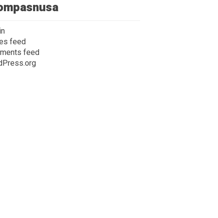
ompasnusa
in
ies feed
ments feed
dPress.org