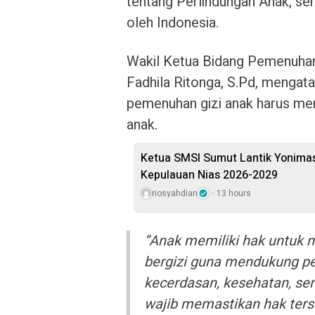
tentang Perlindungan Anak, ser
oleh Indonesia.
Wakil Ketua Bidang Pemenuhan
Fadhila Ritonga, S.Pd, mengat
pemenuhan gizi anak harus men
anak.
Ketua SMSI Sumut Lantik Yonimas
Kepulauan Nias 2026-2029
riosyahdian
13 hours
“Anak memiliki hak untuk
bergizi guna mendukung p
kecerdasan, kesehatan, sert
wajib memastikan hak terse