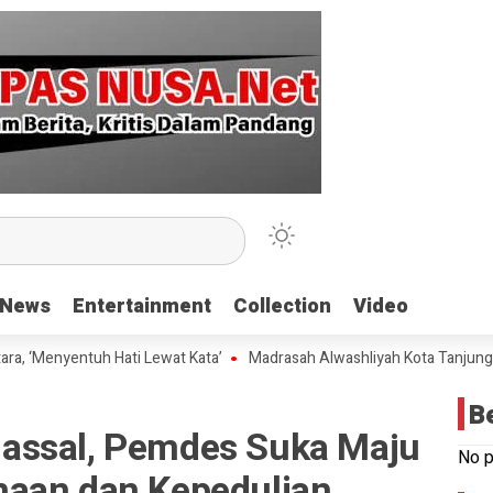
News
News
Entertainment
Entertainment
Collection
Collection
Video
Video
yentuh Hati Lewat Kata’
Madrasah Alwashliyah Kota Tanjungbalai Gel
B
assal, Pemdes Suka Maju
No p
aan dan Kepedulian