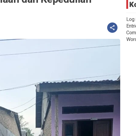
K
Log 
Entr
Com
Wor