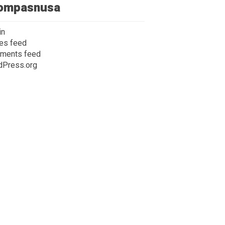
ompasnusa
in
ies feed
ments feed
dPress.org