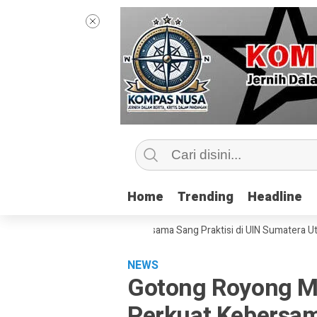
Home
Home
Trending
Trending
Headline
Headline
tip Kelas Jurnalisme Bersama Sang Praktisi di UIN Sumatera Utara, ‘Men
NEWS
Gotong Royong M
Perkuat Kebersam