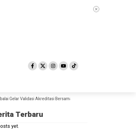
ar Validasi Akreditasi Bersama Tim Asesor BAN-PDM Tahun 2026
Skan
erita Terbaru
osts yet.