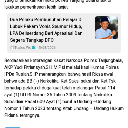
yang di temukan ke mako polres Tanjung Balai untuk di
lakukan pemeriksaan lebih lanjut.
Dua Pelaku Pembunuhan Pelajar Di
Lubuk Pakam Vonis Seumur Hidup,
LPA Deliserdang Beri Apresiasi Dan
Segera Tangkap DPO
Toples Wo
5/08/2026
Berdasarkan keterangan Kasat Narkoba Polres Tanjungbalai,
AKP Yudi Fitriansyah,SH,.M.Psi melalui kasi Humas Polres
IPDa Ruslan,S.IP menerangkan, bahwa hasil Riksa awal
bahwa ada BB (+) Narkotika, Ket Saksi saksi dan Ket Tsk
terhadap pelaku di duga kuat telah melanggar Pasal 114
ayat (1) UU RI Nomor 35 Tahun 2009 tentang Narkotika
Subsidiair Pasal 609 Ayat (1) huruf a Undang –Undang
Nomor 1 Tahun 2023 tentang Kitab Undang – Undang Hukum
Pidana, terangnya.