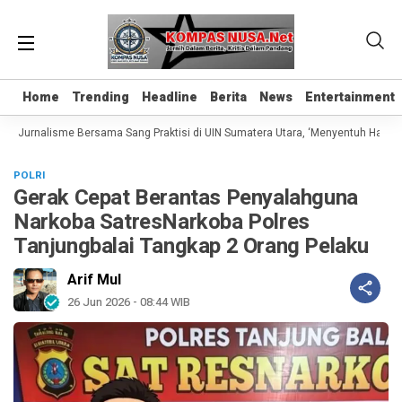
Home
Home
Trending
Trending
Headline
Headline
Berita
Berita
News
News
Entertainment
Entertainment
s Jurnalisme Bersama Sang Praktisi di UIN Sumatera Utara, ‘Menyentuh Hati Lewa
POLRI
Gerak Cepat Berantas Penyalahguna
Narkoba SatresNarkoba Polres
Tanjungbalai Tangkap 2 Orang Pelaku
Arif Mul
26 Jun 2026 - 08:44 WIB