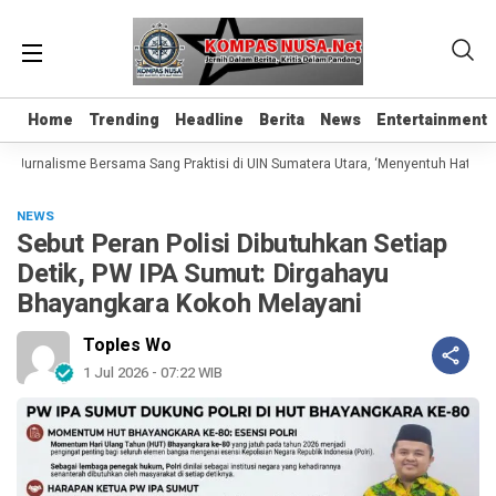
Home
Home
Trending
Trending
Headline
Headline
Berita
Berita
News
News
Entertainment
Entertainment
 Jurnalisme Bersama Sang Praktisi di UIN Sumatera Utara, ‘Menyentuh Hati Lewa
NEWS
Sebut Peran Polisi Dibutuhkan Setiap
Detik, PW IPA Sumut: Dirgahayu
Bhayangkara Kokoh Melayani
Toples Wo
1 Jul 2026 - 07:22 WIB