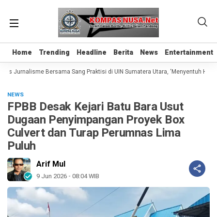
Home
Home
Trending
Trending
Headline
Headline
Berita
Berita
News
News
Entertainment
Entertainment
as Jurnalisme Bersama Sang Praktisi di UIN Sumatera Utara, ‘Menyentuh Hati Le
NEWS
FPBB Desak Kejari Batu Bara Usut
Dugaan Penyimpangan Proyek Box
Culvert dan Turap Perumnas Lima
Puluh
Arif Mul
9 Jun 2026 - 08:04 WIB