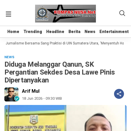
Home
Home
Trending
Trending
Headline
Headline
Berita
Berita
News
News
Entertainment
Entertainment
s Jurnalisme Bersama Sang Praktisi di UIN Sumatera Utara, ‘Menyentuh Hati Lewa
NEWS
Diduga Melanggar Qanun, SK
Pergantian Sekdes Desa Lawe Pinis
Dipertanyakan
Arif Mul
18 Jun 2026 - 09:30 WIB