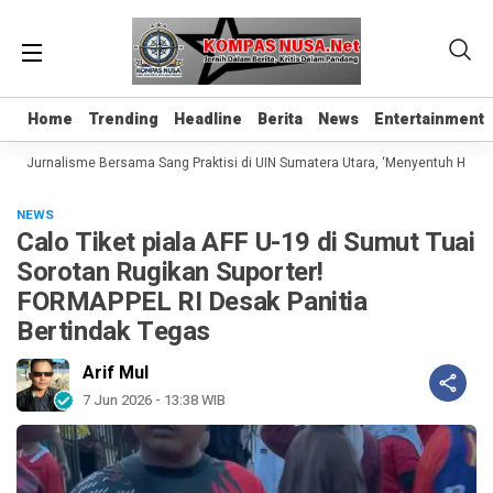
Home
Home
Trending
Trending
Headline
Headline
Berita
Berita
News
News
Entertainment
Entertainment
s Jurnalisme Bersama Sang Praktisi di UIN Sumatera Utara, ‘Menyentuh Hati Lewa
NEWS
Calo Tiket piala AFF U-19 di Sumut Tuai
Sorotan Rugikan Suporter!
FORMAPPEL RI Desak Panitia
Bertindak Tegas
Arif Mul
7 Jun 2026 - 13:38 WIB