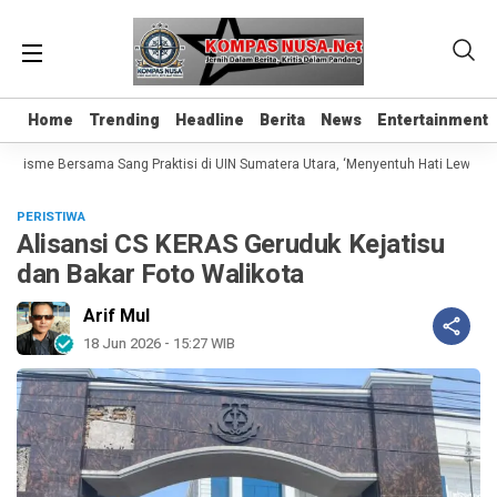
Home
Home
Trending
Trending
Headline
Headline
Berita
Berita
News
News
Entertainment
Entertainment
lisme Bersama Sang Praktisi di UIN Sumatera Utara, ‘Menyentuh Hati Lewat Kata
PERISTIWA
Alisansi CS KERAS Geruduk Kejatisu
dan Bakar Foto Walikota
Arif Mul
18 Jun 2026 - 15:27 WIB