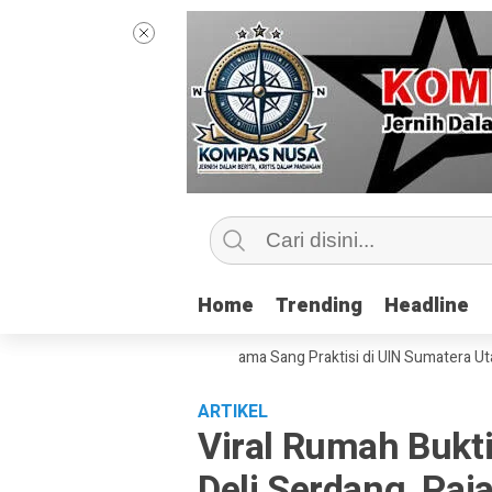
Home
Home
Trending
Trending
Headline
Headline
ntip Kelas Jurnalisme Bersama Sang Praktisi di UIN Sumatera Utara, ‘Me
ARTIKEL
Viral Rumah Buk
Deli Serdang, Pai