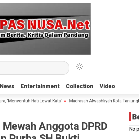
News
News
Entertainment
Entertainment
Collection
Collection
Video
Video
nyentuh Hati Lewat Kata’
Madrasah Alwashliyah Kota Tanjungbalai Ge
B
ti Mewah Anggota DPRD
No p
an Purba SH Bukti