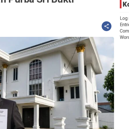
K
Log 
Entr
Com
Wor