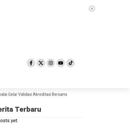
lar Validasi Akreditasi Bersama Tim Asesor BAN-PDM Tahun 2026
Ska
erita Terbaru
osts yet.