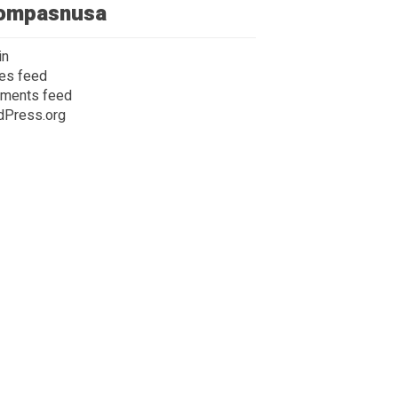
ompasnusa
in
ies feed
ments feed
dPress.org