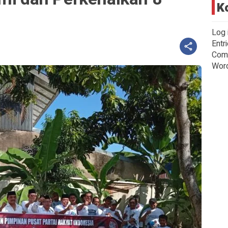
K
Log 
Entr
Com
Wor