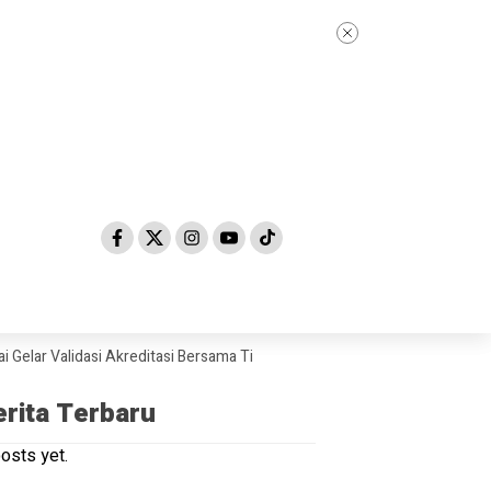
idasi Akreditasi Bersama Tim Asesor BAN-PDM Tahun 2026
Skandal Du
erita Terbaru
osts yet.