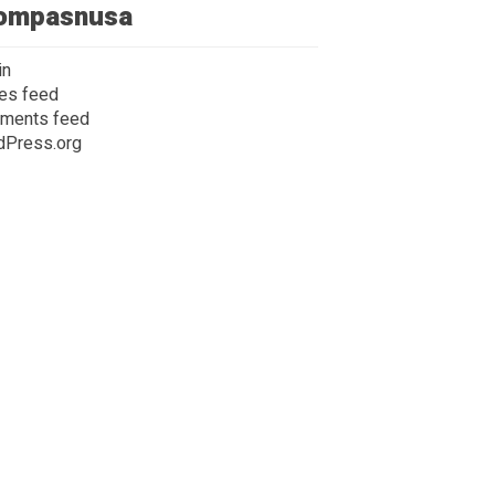
ompasnusa
in
ies feed
ments feed
dPress.org