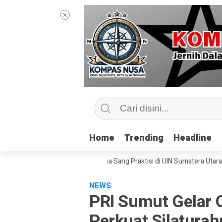
Home
Home
Trending
Trending
Headline
Headline
las Jurnalisme Bersama Sang Praktisi di UIN Sumatera Utara, ‘Menyentuh
NEWS
PRI Sumut Gelar 
Perkuat Silatura