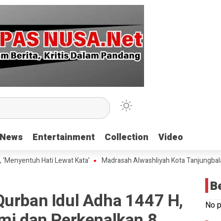
News
News
Entertainment
Entertainment
Collection
Collection
Video
Video
 Hati Lewat Kata’
Madrasah Alwashliyah Kota Tanjungbalai Gelar Val
B
Qurban Idul Adha 1447 H,
No p
hmi dan Perkenalkan 8