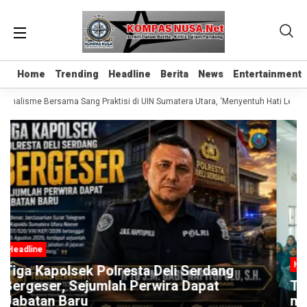
Home
Home
Trending
Trending
Headline
Headline
Berita
Berita
News
News
Entertainment
Entertainment
urnalisme Bersama Sang Praktisi di UIN Sumatera Utara, ‘Menyentuh Hati Lewat 
Headline
g
TP PKK) Kabupaten Deli Serdang
menggelar LP3PKK Tahun 2026