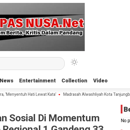
News
News
Entertainment
Entertainment
Collection
Collection
Video
Video
nyentuh Hati Lewat Kata’
Madrasah Alwashliyah Kota Tanjungbalai Ge
B
an Sosial Di Momentum
No p
o Regional 1 Gandeng 33