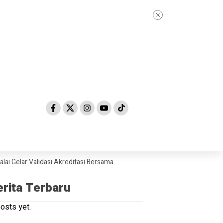
lar Validasi Akreditasi Bersama Tim Asesor BAN-PDM Tahun 2026
Ska
erita Terbaru
osts yet.