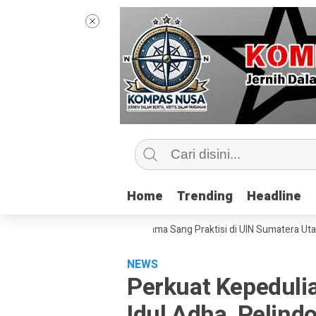
Home
Home
Trending
Trending
Headline
Headline
ntip Kelas Jurnalisme Bersama Sang Praktisi di UIN Sumatera Utara, ‘Me
NEWS
Perkuat Kepeduli
Idul Adha, Pelind