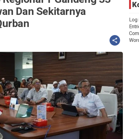
K
an Dan Sekitarnya
Qurban
Log 
Entr
Com
Wor