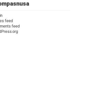
ompasnusa
in
ies feed
ments feed
dPress.org