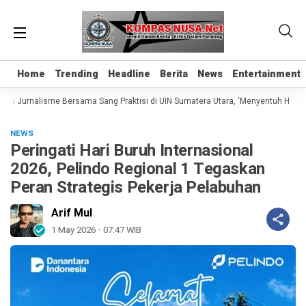
Home
Home
Trending
Trending
Headline
Headline
Berita
Berita
News
News
Entertainment
Entertainment
as Jurnalisme Bersama Sang Praktisi di UIN Sumatera Utara, ‘Menyentuh Hati Lew
NEWS
Peringati Hari Buruh Internasional
2026, Pelindo Regional 1 Tegaskan
Peran Strategis Pekerja Pelabuhan
Arif Mul
1 May 2026 - 07:47 WIB