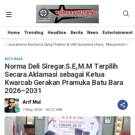
Home
Home
Trending
Trending
Headline
Headline
Berita
Berita
News
News
Entertainment
Entertainment
las Jurnalisme Bersama Sang Praktisi di UIN Sumatera Utara, ‘Menyentuh Hati Le
BATU BARA
Norma Deli Siregar.S.E,M.M Terpilih
Secara Aklamasi sebagai Ketua
Kwarcab Gerakan Pramuka Batu Bara
2026–2031
Arif Mul
7 May 2026 - 03:32 WIB