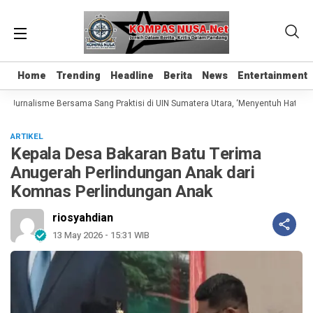
Home
Home
Trending
Trending
Headline
Headline
Berita
Berita
News
News
Entertainment
Entertainment
Jurnalisme Bersama Sang Praktisi di UIN Sumatera Utara, ‘Menyentuh Hati Lewat
ARTIKEL
Kepala Desa Bakaran Batu Terima
Anugerah Perlindungan Anak dari
Komnas Perlindungan Anak
riosyahdian
13 May 2026 - 15:31 WIB