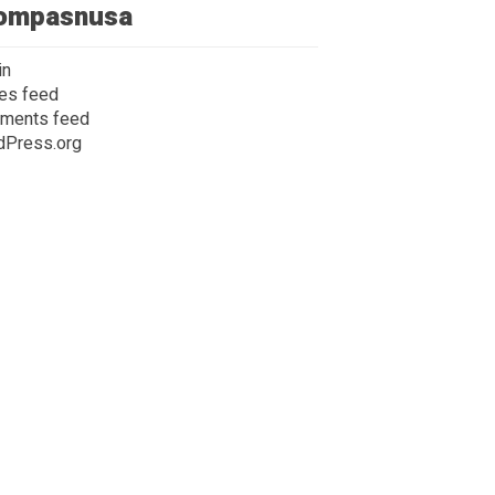
ompasnusa
in
ies feed
ments feed
dPress.org