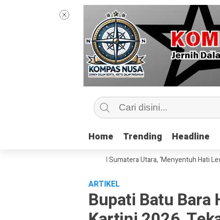
Home
Home
Trending
Trending
Headline
Headline
ersama Sang Praktisi di UIN Sumatera Utara, ‘Menyentuh Hati Lewat Kata
ARTIKEL
Bupati Batu Bara 
Kartini 2026, Tek