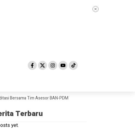
i Bersama Tim Asesor BAN-PDM Tahun 2026
Skandal Dugaan “Jual Beli 
erita Terbaru
osts yet.