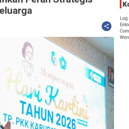
K
eluarga
Log 
Entr
Com
Wor