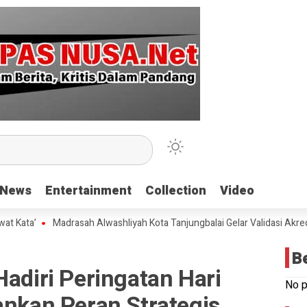
News
News
Entertainment
Entertainment
Collection
Collection
Video
Video
’
Madrasah Alwashliyah Kota Tanjungbalai Gelar Validasi Akreditas
B
Hadiri Peringatan Hari
No p
ankan Peran Strategis