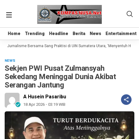
Home
Home
Trending
Trending
Headline
Headline
Berita
Berita
News
News
Entertainment
Entertainment
as Jurnalisme Bersama Sang Praktisi di UIN Sumatera Utara, ‘Menyentuh Hati Le
NEWS
Sekjen PWI Pusat Zulmansyah
Sekedang Meninggal Dunia Akibat
Serangan Jantung
A Husein Pasaribu
18 Apr 2026 - 03:19 WIB