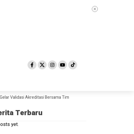
 Validasi Akreditasi Bersama Tim Asesor BAN-PDM Tahun 2026
Skanda
erita Terbaru
osts yet.