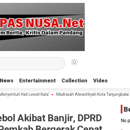
News
News
Entertainment
Entertainment
Collection
Collection
Video
Video
ntuh Hati Lewat Kata’
Madrasah Alwashliyah Kota Tanjungbalai Gelar
B
bol Akibat Banjir, DPRD
No p
 Pemkab Bergerak Cepat