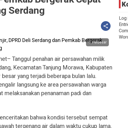
K
ng Serdang
Log 
Entr
Com
Wor
Perbesar
t– Tanggul penahan air persawahan milik
rdang, Kecamatan Tanjung Morawa, Kabupaten
r besar yang terjadi beberapa bulan lalu.
mengalir langsung ke area persawahan warga
pat melaksanakan penanaman padi dan
enceritakan bahwa kondisi tersebut sempat
sawah tergenang air dalam waktu cukup lama.