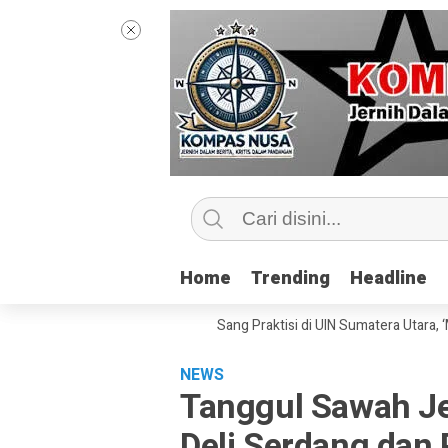
Home
Home
Trending
Trending
Headline
Headline
p Kelas Jurnalisme Bersama Sang Praktisi di UIN Sumatera Utara, ‘Menye
NEWS
Tanggul Sawah Je
Deli Serdang dan