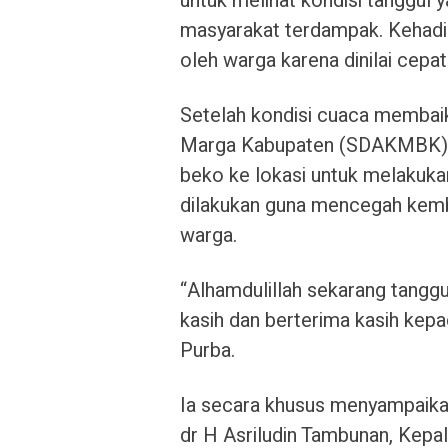
untuk melihat kondisi tanggul 
masyarakat terdampak. Kehadira
oleh warga karena dinilai cepa
Setelah kondisi cuaca membaik
Marga Kabupaten (SDAKMBK) De
beko ke lokasi untuk melakuka
dilakukan guna mencegah kemba
warga.
“Alhamdulillah sekarang tanggu
kasih dan berterima kasih kep
Purba.
Ia secara khusus menyampaika
dr H Asriludin Tambunan, Kep