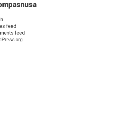
ompasnusa
in
ies feed
ments feed
dPress.org