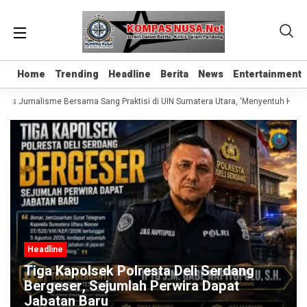
Home
Home
Trending
Trending
Headline
Headline
Berita
Berita
News
News
Entertainment
Entertainment
las Jurnalisme Bersama Sang Praktisi di UIN Sumatera Utara, ‘Menyentuh Hati L
Headline
Tiga Kapolsek Polresta Deli Serdang
Bergeser, Sejumlah Perwira Dapat
Jabatan Baru