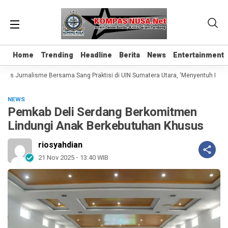
Home
Home
Trending
Trending
Headline
Headline
Berita
Berita
News
News
Entertainment
Entertainment
las Jurnalisme Bersama Sang Praktisi di UIN Sumatera Utara, ‘Menyentuh Hati Le
NEWS
Pemkab Deli Serdang Berkomitmen
Lindungi Anak Berkebutuhan Khusus
riosyahdian
21 Nov 2025 - 13:40 WIB