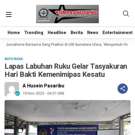
Home
Home
Trending
Trending
Headline
Headline
Berita
Berita
News
News
Entertainment
Entertainment
s Jurnalisme Bersama Sang Praktisi di UIN Sumatera Utara, ‘Menyentuh Hati Lewa
BATU BARA
Lapas Labuhan Ruku Gelar Tasyakuran
Hari Bakti Kemenimipas Kesatu
A Husein Pasaribu
19 Nov 2025 - 04:51 WIB