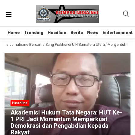
Home
Home
Trending
Trending
Headline
Headline
Berita
Berita
News
News
Entertainment
Entertainment
elas Jurnalisme Bersama Sang Praktisi di UIN Sumatera Utara, ‘Menyentuh Hati L
Headline
Akademisi Hukum Tata Negara: HUT Ke-
1 PRI Jadi Momentum Memperkuat
Demokrasi dan Pengabdian kepada
Rakyat