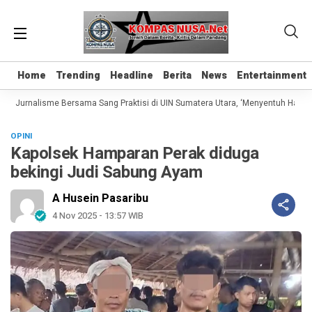
Home
Home
Trending
Trending
Headline
Headline
Berita
Berita
News
News
Entertainment
Entertainment
s Jurnalisme Bersama Sang Praktisi di UIN Sumatera Utara, ‘Menyentuh Hati Lew
OPINI
Kapolsek Hamparan Perak diduga
bekingi Judi Sabung Ayam
A Husein Pasaribu
4 Nov 2025 - 13:57 WIB