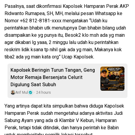
Pasalnya, saat dikonfirmasi Kapolsek Hamparan Perak AKP
Ridwanto Rumapea, SH, MH, melalui pesan Whatsapp ke
Nomor +62 812-8181-xxxx mengatakan “Udah ku
perintahkan bhabin utk menutupnya Dan bhabin bilang udah
disampaikan ke yg punya itu, Besok2 klo msh ada yg main
agar dikabari lg yaaa, 2 minggu lalu udah ku perintahkan
reskrim lidik ksana tp nihil gak ada yg main, Makanya kok
tiba2 ada yg main kata org” Ucap Kapolsek.
Kapolsek Beringin Turun Tangan, Geng
Motor Remaja Bersenjata Celurit
Digulung Saat Subuh
Arif Mul
24 hours
Yang artinya dapat kita simpulkan bahwa diduga Kapolsek
Hamparan Perak sudah mengetahui adanya aktivitas Judi
Sabung Ayam yang ada di Klambir V Kebun, Hamparan
Perak, tetapi tidak ditindak, dan hanya perintah ke Babin