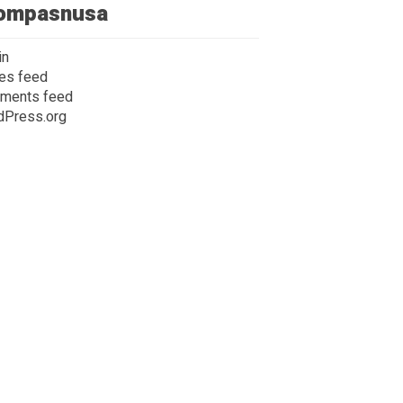
ompasnusa
in
ies feed
ments feed
dPress.org