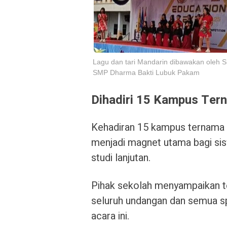
Lagu dan tari Mandarin dibawakan oleh S
SMP Dharma Bakti Lubuk Pakam
Dihadiri 15 Kampus Ter
Kehadiran 15 kampus ternama 
menjadi magnet utama bagi si
studi lanjutan.
Pihak sekolah menyampaikan t
seluruh undangan dan semua s
acara ini.