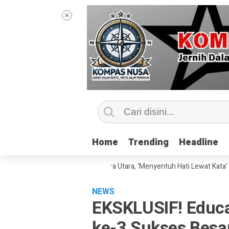
Home
Home
Trending
Trending
Headline
Headline
g Praktisi di UIN Sumatera Utara, ‘Menyentuh Hati Lewat Kata’
Madra
NEWS
EKSKLUSIF! Educa
ke-3 Sukses Besa