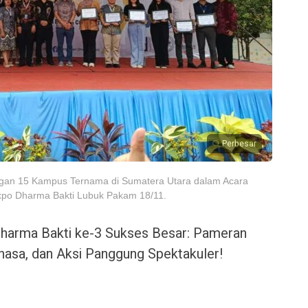
Perbesar
gan 15 Kampus Ternama di Sumatera Utara dalam Acara
xpo Dharma Bakti Lubuk Pakam 18/11.
harma Bakti ke-3 Sukses Besar: Pameran
ahasa, dan Aksi Panggung Spektakuler!