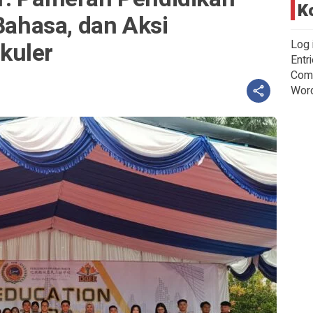
K
 Bahasa, dan Aksi
kuler
Log 
Entr
Com
Wor