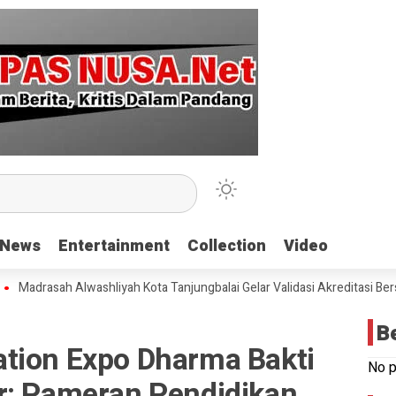
News
News
Entertainment
Entertainment
Collection
Collection
Video
Video
sah Alwashliyah Kota Tanjungbalai Gelar Validasi Akreditasi Bersama 
B
tion Expo Dharma Bakti
No p
r: Pameran Pendidikan