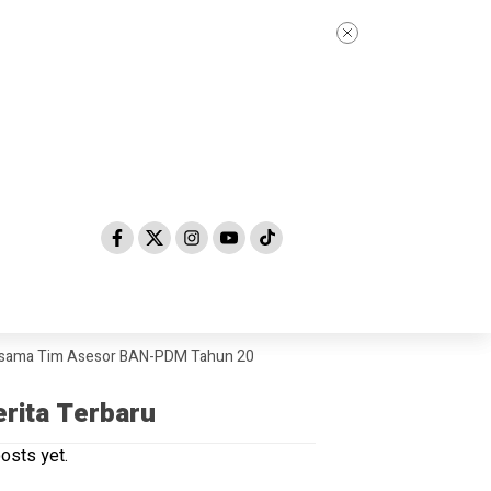
Tim Asesor BAN-PDM Tahun 2026
Skandal Dugaan “Jual Beli Kursi Keps
erita Terbaru
osts yet.