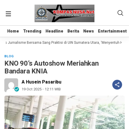
Home
Home
Trending
Trending
Headline
Headline
Berita
Berita
News
News
Entertainment
Entertainment
as Jurnalisme Bersama Sang Praktisi di UIN Sumatera Utara, ‘Menyentuh Hati Le
BLOG
KNO 90’s Autoshow Meriahkan
Bandara KNIA
A Husein Pasaribu
19 Oct 2025 - 12:11 WIB