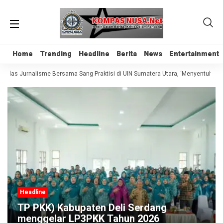
Home
Home
Trending
Trending
Headline
Headline
Berita
Berita
News
News
Entertainment
Entertainment
 Kelas Jurnalisme Bersama Sang Praktisi di UIN Sumatera Utara, ‘Menyentuh Hati
Headline
TP PKK) Kabupaten Deli Serdang
menggelar LP3PKK Tahun 2026