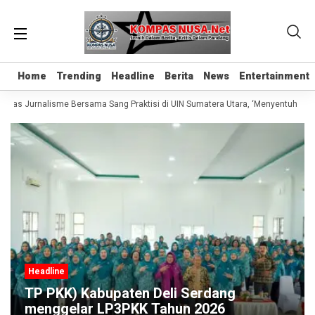
Home
Home
Trending
Trending
Headline
Headline
Berita
Berita
News
News
Entertainment
Entertainment
Kelas Jurnalisme Bersama Sang Praktisi di UIN Sumatera Utara, ‘Menyentuh Hati 
Headline
TP PKK) Kabupaten Deli Serdang
menggelar LP3PKK Tahun 2026