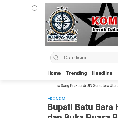
Home
Home
Trending
Trending
Headline
Headline
p Kelas Jurnalisme Bersama Sang Praktisi di UIN Sumatera Utara, ‘Menye
EKONOMI
Bupati Batu Bara
dan Buka Puasa B