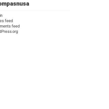
ompasnusa
in
ies feed
ments feed
dPress.org