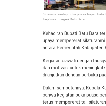
Suasana santap buka puasa bupati batu b
kejaksaan negeri Batu Bara.
Kehadiran Bupati Batu Bara te
upaya mempererat silaturahmi
antara Pemerintah Kabupaten 
Kegiatan diawali dengan taus
dan motivasi untuk meningkat
dilanjutkan dengan berbuka pu
Dalam sambutannya, Kepala K
bahwa kegiatan buka puasa ber
terus mempererat tali silaturah