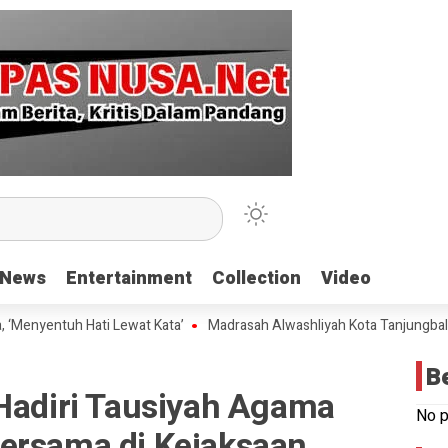
News
News
Entertainment
Entertainment
Collection
Collection
Video
Video
ntuh Hati Lewat Kata’
Madrasah Alwashliyah Kota Tanjungbalai Gelar
B
 Hadiri Tausiyah Agama
No p
ersama di Kejaksaan