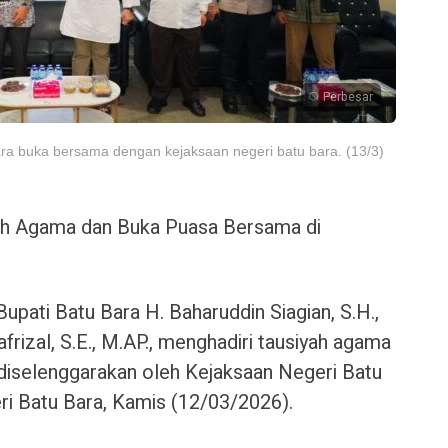
Perbesar
ra buka bersama dengan kejaksaan negeri batu bara. (13/3)
yah Agama dan Buka Puasa Bersama di
pati Batu Bara H. Baharuddin Siagian, S.H.,
frizal, S.E., M.AP., menghadiri tausiyah agama
diselenggarakan oleh Kejaksaan Negeri Batu
ri Batu Bara, Kamis (12/03/2026).