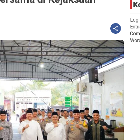
K
Log 
Entr
Com
Wor