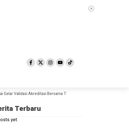
 Validasi Akreditasi Bersama Tim Asesor BAN-PDM Tahun 2026
Skanda
erita Terbaru
osts yet.