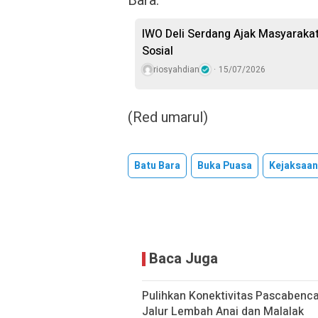
Bara.
IWO Deli Serdang Ajak Masyarakat
Sosial
riosyahdian
15/07/2026
(Red umarul)
Batu Bara
Buka Puasa
Kejaksaan
Baca Juga
Pulihkan Konektivitas Pascaben
Jalur Lembah Anai dan Malalak