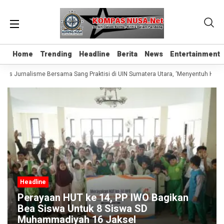
Home
Home
Trending
Trending
Headline
Headline
Berita
Berita
News
News
Entertainment
Entertainment
elas Jurnalisme Bersama Sang Praktisi di UIN Sumatera Utara, ‘Menyentuh Hati L
Headline
Perayaan HUT ke 14, PP IWO Bagikan
Bea Siswa Untuk 8 Siswa SD
Muhammadiyah 16 Jaksel