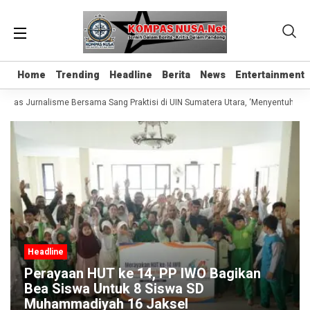
Home
Home
Trending
Trending
Headline
Headline
Berita
Berita
News
News
Entertainment
Entertainment
Kelas Jurnalisme Bersama Sang Praktisi di UIN Sumatera Utara, ‘Menyentuh Hati 
Headline
Perayaan HUT ke 14, PP IWO Bagikan
Bea Siswa Untuk 8 Siswa SD
Muhammadiyah 16 Jaksel